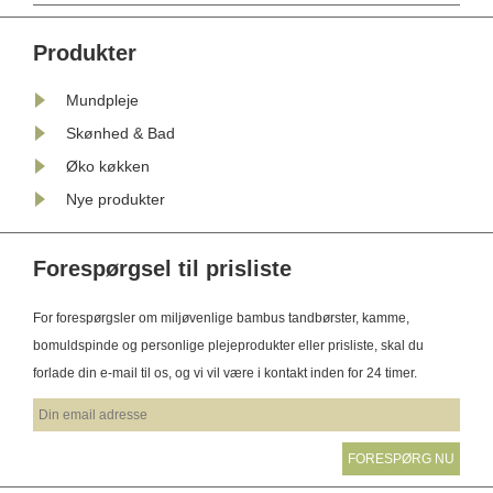
Tungens overflade er dækket af
bittesmå papiller, hvilket skaber en
Produkter
ru tekstur, der nemt fanger bakterier,
Mundpleje
madrester og udskillede ......
Skønhed & Bad
Øko køkken
Nye produkter
Forespørgsel til prisliste
For forespørgsler om miljøvenlige bambus tandbørster, kamme,
bomuldspinde og personlige plejeprodukter eller prisliste, skal du
forlade din e-mail til os, og vi vil være i kontakt inden for 24 timer.