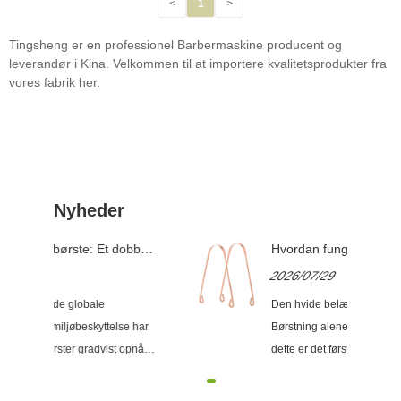
<
1
>
Tingsheng er en professionel Barbermaskine producent og
leverandør i Kina. Velkommen til at importere kvalitetsprodukter fra
vores fabrik her.
Nyheder
elt
Hvordan fungerer en
Bambus 
tungeskraber, og hvordan skal
valg til
2026/07/29
2025/0
du vælge den rigtige?
sundhe
Den hvide belægning på din tunge?
Med den 
har
Børstning alene vil ikke fjerne det -
bevidsth
nået
dette er det første, de fleste
bambus t
 et
mennesker opdager, når de prøver
popularit
en tungeskraber for første gang.
bæredygt